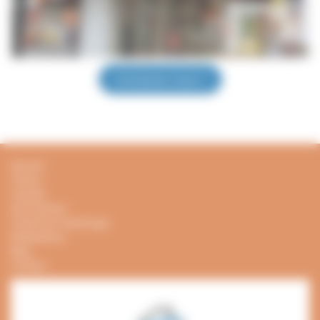
Contactez nous !
Accueil
Toiture
Façade
Sol extérieur
Traitement Hydrofuge
Réalisations
Blog
Contact